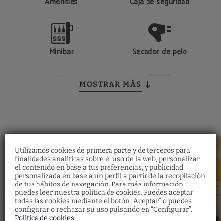
Amenities
Caja de seguridad
Minibar
Secador de pelo
MOSTRAR MÁS
Teléfono
Smart TV
Cafetera
Zapatillas
Utilizamos cookies de primera parte y de terceros para
finalidades analíticas sobre el uso de la web, personalizar
el contenido en base a tus preferencias, y publicidad
personalizada en base a un perfil a partir de la recopilación
de tus hábitos de navegación. Para más información
puedes leer nuestra política de cookies. Puedes aceptar
todas las cookies mediante el botón “Aceptar” o puedes
configurar o rechazar su uso pulsando en “Configurar”.
Política de cookies