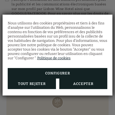
la publicité et les communications électroniques basées
sur mon profil par Lisbon Wine Hotel ainsi que
GOOGLE/FACEBOOK. Pour en savoir plus sur les droits de
protection de données et les garanties pour le transfert
des données, voir la politique de confidentialité.
Nous utilisons des cookies propriétaires et tiers à des fins
d'analyse sur l'utilisation du Web, personnalisons le
contenu en fonction de vos préférences et des publicités
personnalisées basées sur un profil issu de la collecte de
vos habitudes de navigation. Pour plus d'informations, vous
ENVOYER
pouvez lire notre politique de cookies. Vous pouvez
accepter tous les cookies via le bouton "Accepter" ou vous
pouvez configurer ou refuser leur utilisation en cliquant
sur "Configurer ".
Politique de cookies
Voir la carte interactive
CONFIGURER
TOUT REJETER
ACCEPTER