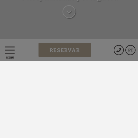
RESERVAR
PT
Beneficie das nossas
MENU
vantagens
RESERVANDO DIRETAMENTE NO SITE OFICIAL
Serviço de quarto
gratuito